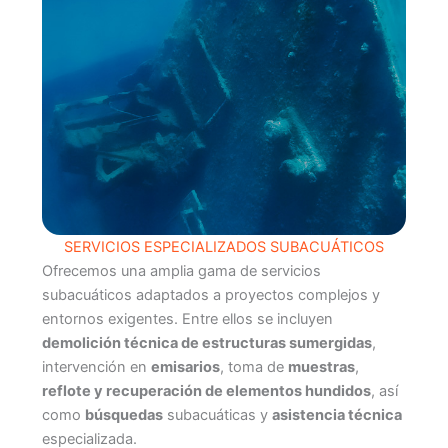
SERVICIOS ESPECIALIZADOS SUBACUÁTICOS
Ofrecemos una amplia gama de servicios
subacuáticos adaptados a proyectos complejos y
entornos exigentes. Entre ellos se incluyen
demolición técnica de estructuras sumergidas
,
intervención en
emisarios
, toma de
muestras
,
reflote y recuperación de elementos hundidos
, así
como
búsquedas
subacuáticas y
asistencia técnica
especializada.