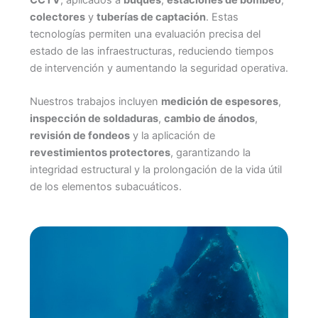
CCTV
, aplicados a
buques
,
estaciones de bombeo
,
colectores
y
tuberías de captación
. Estas
tecnologías permiten una evaluación precisa del
estado de las infraestructuras, reduciendo tiempos
de intervención y aumentando la seguridad operativa.
Nuestros trabajos incluyen
medición de espesores
,
inspección de soldaduras
,
cambio de ánodos
,
revisión de fondeos
y la aplicación de
revestimientos protectores
, garantizando la
integridad estructural y la prolongación de la vida útil
de los elementos subacuáticos.